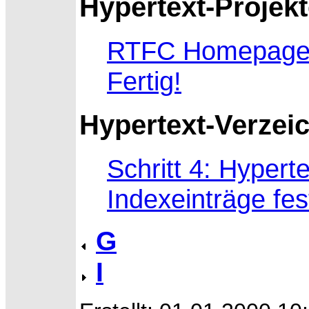
Hypertext-Projek
RTFC Homepag
Fertig!
Hypertext-Verzei
Schritt 4: Hypert
Indexeinträge fes
G
I