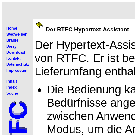
Home
Der RTFC Hypertext-Assistent
Wegweiser
Braille
Der
Hypertext-Assis
Daisy
Download
von RTFC. Er ist be
Kontakt
Datenschutz
Lieferumfang enthal
Impressum
Inhalt
Die
Bedienung ka
Index
Suche
Bedürfnisse ange
zwischen Anwende
Modus, um die An