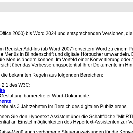
 (Office 2000) bis Word 2024 und entsprechenden Versionen, die
em Register Add-Ins (ab Word 2007) erweitern Word zu einem P
e Menüs in Blindenschrift und digitale Hörbücher umwandeln. 
 die Menüs ändern können. Im Vorfeld einer Konvertierung oder 
sicht über das Verbesserungspotential Ihrer Dokumente im Hinbli
t die bekannten Regeln aus folgenden Bereichen:
s 2.1 des W3C:
lte
 Gestaltung barrierefreier Word-Dokumente:
mente
hr als 3 Jahrzehnten im Bereich des digitalen Publizierens.
önnen Sie den
Hypertext-Assistent über die Schaltfläche "Mit
ential an Einstellmöglichkeiten des Hypertext-Assistenten zur V
r Daisy-Menü auch verborgene Steueranweisungen für die Konver