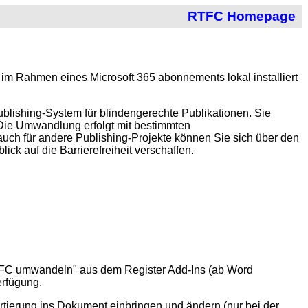
RTFC Homepage
 im Rahmen eines Microsoft 365 abonnements lokal installiert
ublishing-System für blindengerechte
Publikationen. Sie
Die Umwandlung erfolgt mit bestimmten
auch für andere Publishing-Projekte können Sie sich über den
ck auf die Barrierefreiheit verschaffen.
 RTFC umwandeln" aus dem Register Add-Ins (ab Word
erfügung.
tierung ins Dokument einbringen und ändern (nur bei der