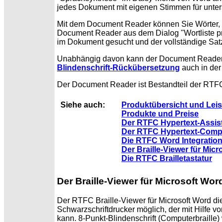
jedes Dokument mit eigenen Stimmen für unter
Mit dem Document Reader können Sie Wörter, 
Document Reader aus dem
Dialog "Wortliste 
im Dokument gesucht und der vollständige Sat
Unabhängig davon kann der Document Reader al
Blindenschrift-Rückübersetzung
auch in der
Der Document Reader ist Bestandteil der RTFC
Siehe auch:
Produktübersicht und Lei
Produkte und Preise
Der RTFC Hypertext-Assis
Der RTFC Hypertext-Compi
Die RTFC Word Integratio
Der Braille-Viewer für Mic
Die RTFC Brailletastatur
Der Braille-Viewer für Microsoft Wor
Der RTFC Braille-Viewer für Microsoft Word die
Schwarzschriftdrucker möglich, der mit
Hilfe v
kann. 8-Punkt-Blindenschrift (Computerbraille)