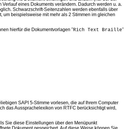
g im Verlauf eines Dokuments verändern. Dadurch werden u. a.
öglich. Schwarzschrift-Seitenzahlen werden ebenfalls über
, um beispielsweise mit mehr als 2 Stimmen im gleichen
hnen hierfür die Dokumentvorlagen "
"
Rich Text Braille
liebigen SAPI 5-Stimme vorlesen, die auf Ihrem Computer
 auch das Aussprachelexikon von RTFC berücksichtigt wird,
ls Sie diese
Einstellungen über den Menüpunkt
ffnete Dokument gespeichert. Auf diese Weise können Sie