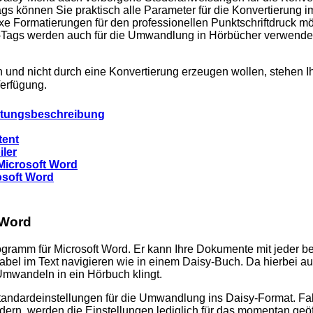
-Tags können Sie praktisch alle Parameter für die Konvertierun
xe Formatierungen für den professionellen Punktschriftdruck m
le-Tags werden auch für die Umwandlung in Hörbücher verwendet
 und nicht durch eine Konvertierung erzeugen wollen, stehen I
Verfügung.
stungsbeschreibung
tent
ler
Microsoft Word
rosoft Word
 Word
ramm für Microsoft Word. Er kann Ihre Dokumente mit jeder be
ortabel im Text navigieren wie in einem Daisy-Buch. Da hierbei
Umwandeln in ein Hörbuch klingt.
tandardeinstellungen für die Umwandlung ins Daisy-Format. Fal
rn, werden die Einstellungen lediglich für das momentan geö