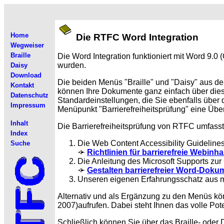
Home
Die RTFC Word Integration
Wegweiser
Braille
Die
Word Integration funktioniert mit Word 9.0
wurden.
Daisy
Download
Die beiden Menüs "Braille" und "Daisy" aus d
Kontakt
können Ihre Dokumente ganz einfach über dies
Datenschutz
Standardeinstellungen, die Sie ebenfalls über
Impressum
Menüpunkt "Barrierefreiheitsprüfung" eine Über
Inhalt
Die Barrierefreiheitsprüfung von RTFC umfass
Index
Die Web Content Accessibility Guideline
Suche
Richtlinien für barrierefreie Webinha
Die Anleitung des Microsoft Supports zur
Gestalten barrierefreier Word-Doku
Unseren eigenen Erfahrungsschatz aus me
Alternativ und als Ergänzung zu den Menüs k
2007)aufrufen. Dabei steht Ihnen das volle Pot
Schließlich können Sie über das Braille- ode