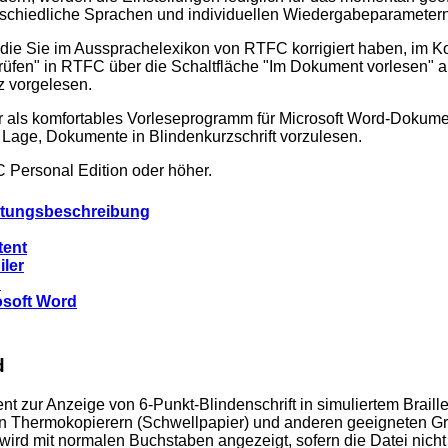
schiedliche Sprachen und individuellen Wiedergabeparametern
die Sie im Aussprachelexikon von RTFC korrigiert haben, im K
prüfen" in RTFC über die Schaltfläche "Im Dokument vorlesen"
z vorgelesen.
s komfortables Vorleseprogramm für Microsoft Word-Dokumente
 Lage, Dokumente in Blindenkurzschrift vorzulesen.
 Personal Edition oder höher.
stungsbeschreibung
tent
ler
n
rosoft Word
d
nt zur Anzeige von 6-Punkt-Blindenschrift in simuliertem Brail
on Thermokopierern (Schwellpapier) und anderen geeigneten Gra
 wird mit normalen Buchstaben angezeigt, sofern die Datei nich