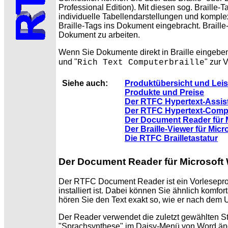
Professional Edition). Mit diesen sog. Braille
individuelle Tabellendarstellungen und komple
Braille-Tags ins Dokument eingebracht. Brail
Dokument zu arbeiten.
Wenn Sie Dokumente direkt in Braille eingeben
und "
" zur 
Rich Text Computerbraille
Siehe auch:
Produktübersicht und Lei
Produkte und Preise
Der RTFC Hypertext-Assis
Der RTFC Hypertext-Compi
Der Document Reader für 
Der Braille-Viewer für Mic
Die RTFC Brailletastatur
Der Document Reader für Microsoft
Der RTFC Document Reader ist ein Vorleseprog
installiert ist. Dabei können Sie ähnlich komf
hören Sie den Text exakt so, wie er nach dem 
Der Reader verwendet die zuletzt gewählten S
"Sprachsynthese" im Daisy-Menü von Word ände