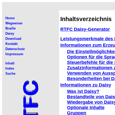
Inhaltsverzeichnis
Home
Wegweiser
Braille
RTFC Daisy-Generator
Daisy
Leistungsmerkmale des 
Download
Kontakt
Informationen zum Erze
Datenschutz
Die Einstellmöglichke
Impressum
Optionen für die Spr
Steuerbefehle für di
Inhalt
Zusatzinformationen 
Index
Verwenden von Aussp
Suche
Besonderheiten bei 
Informationen zu Daisy
Was ist Daisy?
Bestandteile von Dai
Wiedergabe von Dais
Optionale Inhalte
Gruppen