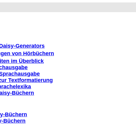
Daisy-Generators
ugen von Hörbüchern
iten im Überblick
achausgabe
e Sprachausgabe
zur Textformatierung
rachelexika
Daisy-Büchern
sy-Büchern
y-Büchern