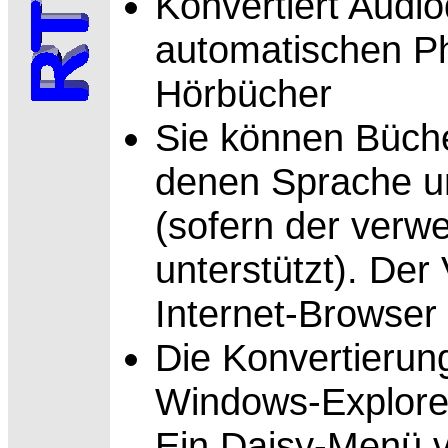
Konvertiert
Audio
automatischen P
Hörbücher
Sie können
Büche
denen Sprache un
(sofern der verw
unterstützt). Der
Internet-Browser
Die Konvertierun
Windows-Explorer
Ein Daisy-Menü v