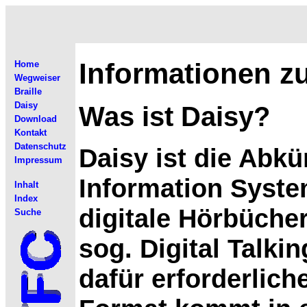
Informationen z
Home
Wegweiser
Braille
Daisy
Was ist Daisy?
Download
Kontakt
Datenschutz
Daisy ist die Abkü
Impressum
Information Syste
Inhalt
Index
digitale Hörbüche
Suche
sog. Digital Talki
dafür erforderlich