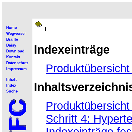
Home
I
Wegweiser
Braille
Indexeinträge
Daisy
Download
Kontakt
Datenschutz
Produktübersicht
Impressum
Inhalt
Inhaltsverzeichni
Index
Suche
Produktübersicht
Schritt 4: Hypert
Indexeinträge fes