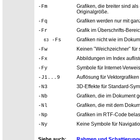
Grafiken, die breiter sind al
-Fm
Originalgröße.
Grafiken werden nur mit ga
-Fq
Grafik im Überschrifts-Berei
-Fr
Grafiken nicht wie im Dokum
-Fs
63
Keinen "Weichzeichner" für 
-Fw
Abbildungen im Index aufliste
-Fx
Symbole für
Internet-Verwei
-Fy
Auflösung für Vektorgrafike
-J1...9
3D-Effekte für
Standard-Symb
-N3
Grafiken, die im Dokument g
-Nb
Grafiken, die mit dem Dokum
-Nl
Grafiken im
RTF-Code belass
-Np
Keine Symbole für
Navigati
-Ny
Siehe auch:
Rahmen und Schattierung