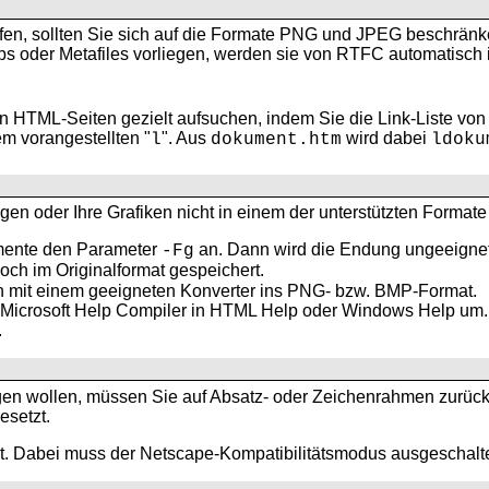
en, sollten Sie sich auf die Formate PNG und
JPEG beschränke
aps oder Metafiles vorliegen, werden sie von RTFC automatisch
en
HTML-Seiten gezielt aufsuchen, indem Sie die Link-Liste vo
em vorangestellten "
". Aus
wird dabei
l
dokument.htm
ldoku
en oder Ihre Grafiken nicht in einem der unterstützten Formate
mente den Parameter
an. Dann wird die Endung ungeeignet
-Fg
och im Originalformat gespeichert.
ken mit einem geeigneten Konverter ins PNG- bzw. BMP-Format.
crosoft Help Compiler in HTML Help oder Windows Help um. Da
.
gen wollen, müssen Sie auf
Absatz- oder Zeichenrahmen zurück
setzt.
t. Dabei muss der
Netscape-Kompatibilitätsmodus ausgeschalte