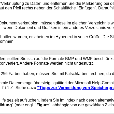
 "Verknüpfung zu Datei" und entfernen Sie die Markierung bei d
auf den Pfeil rechts neben der
Schaltfläche "Einfügen". Daraufh
Dokument verknüpfen, müssen diese im gleichen
Verzeichnis w
en, wenn Dokument und Grafiken in ein anderes Verzeichnis ve
chnitten wurden, erscheinen im
Hypertext in voller Größe. Die 
rnommen.
n, sollten Sie sich auf die
Formate BMP und WMF beschränken.
nvertiert. Andere Formate werden nicht unterstützt.
s 256
Farben haben, müssen Sie mit Falschfarben rechnen, da di
immte
Datenmenge übersteigt, quittiert der Microsoft Help-Comp
". Siehe dazu
"Tipps zur Vermeidung von Speicherpr
 file
ilfe gezielt aufsuchen, indem Sie im Index nach deren alterna
ildung
" (oder engl. "
Figure
", abhängig von der gewählten Ziel