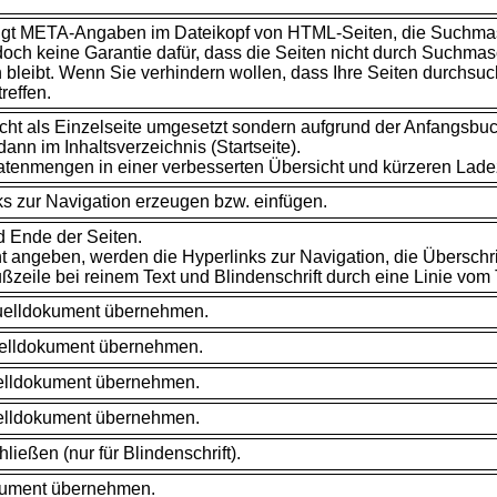
ugt
META-Angaben im Dateikopf von HTML-Seiten, die Suchmasc
h keine Garantie dafür, dass die Seiten nicht durch Suchmasc
leibt. Wenn Sie verhindern wollen, dass Ihre Seiten durchsuc
reffen.
cht als Einzelseite umgesetzt sondern aufgrund der Anfangsbuch
nn im Inhaltsverzeichnis (Startseite).
Datenmengen in einer verbesserten Übersicht und kürzeren Lad
ks zur Navigation erzeugen bzw. einfügen.
d Ende der Seiten.
angeben, werden die Hyperlinks zur Navigation, die Überschrift
ßzeile bei reinem Text und Blindenschrift durch eine Linie vom 
elldokument übernehmen.
elldokument übernehmen.
lldokument übernehmen.
elldokument übernehmen.
eßen (nur für Blindenschrift).
kument übernehmen.