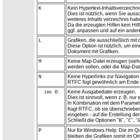
Kein
Hypertext-Inhaltsverzeichn
K
Dies ist nützlich, wenn Sie auss
weiteres Inhalts verzeichnis hab
Da die erzeugten
Hilfen kein Hi
ggf. anpassen und auf ein ande
Grafiken, die ausschließlich mi
L
Diese Option ist nützlich, um ei
Dokument mit Grafiken.
Keine Map-Datei erzeugen (sie
M
werden sollen, oder die Map-Date
Keine Hyperlinks zur Navigatio
N
RTFC fügt gewöhnlich am
Ende 
Keine
Ausgabedatei erzeugen.
O
180
Dies ist sinnvoll, wenn z. B. nu
In
Kombination mit dem Paramete
fragt RTFC, ob sie überschriebe
eingeben - auf die Erstellung der
Schließt die
Optionen "
", "
", "
B
C
Nur für Windows Help: Die im
Qu
P
bleiben die Grafiken somit im Ori