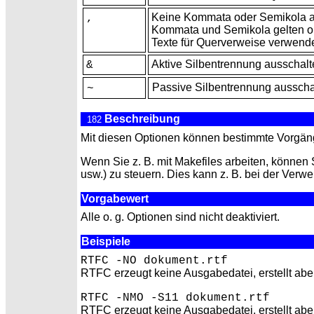
Keine
Kommata oder Semikola al
,
Kommata und Semikola gelten ohn
Texte für Querverweise verwend
Aktive
Silbentrennung ausschalt
&
Passive Silbentrennung ausscha
~
Beschreibung
182
Mit diesen Optionen können bestimmte Vorgä
Wenn Sie z. B. mit
Makefiles arbeiten, können 
usw.) zu steuern. Dies kann z. B. bei der Ve
Vorgabewert
Alle o. g. Optionen sind nicht deaktiviert.
Beispiele
RTFC -NO dokument.rtf
RTFC erzeugt keine Ausgabedatei, erstellt abe
RTFC -NMO -S11 dokument.rtf
RTFC erzeugt keine Ausgabedatei, erstellt abe