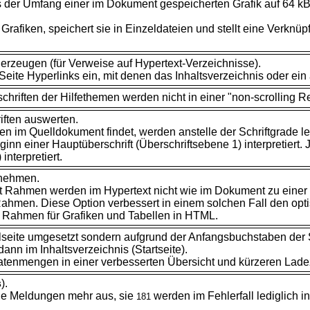
s der Umfang einer im Dokument gespeicherten
Grafik auf 64 k
Grafiken, speichert sie in
Einzeldateien und stellt eine Verkn
 erzeugen (für Verweise auf
Hypertext-Verzeichnisse).
Seite Hyperlinks ein, mit denen das Inhaltsverzeichnis oder ei
chriften der Hilfethemen werden nicht in einer "non-scrolling R
iften auswerten.
en im Quelldokument findet, werden anstelle der Schriftgrade 
inn einer Hauptüberschrift (Überschriftsebene 1) interpretiert. 
interpretiert.
rnehmen.
t Rahmen werden im Hypertext nicht wie im Dokument zu eine
Rahmen. Diese Option verbessert in einem solchen Fall den opt
ht Rahmen für Grafiken und Tabellen in HTML.
lseite umgesetzt sondern aufgrund der Anfangsbuchstaben der Su
nn im Inhaltsverzeichnis (Startseite).
tenmengen in einer verbesserten Übersicht und kürzeren Lad
s
).
ne Meldungen mehr aus, sie
werden im Fehlerfall lediglich i
181