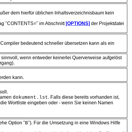
ßer dem hierfür üblichen Inhaltsverzeichnisbaum kein
ntrag "CONTENTS=" im Abschnitt
[OPTIONS]
der Projektdatei
lp-Compiler bedeutend schneller übersetzen kann als ein
r sinnvoll, wenn entweder keinerlei Querverweise aufgelöst
rgang).
werden kann.
oll.
 Namen
. Falls diese bereits vorhanden ist,
dokument.lst
r die Wortliste eingeben oder - wenn Sie keinen Namen
ehe Option "
"). Für die Umsetzung in eine Windows Hilfe
B