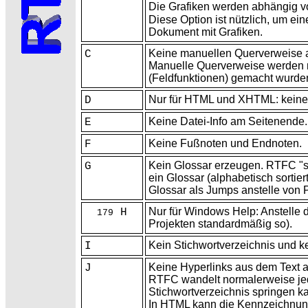
Die Grafiken werden abhängig v
Diese Option ist nützlich, um ei
Dokument mit Grafiken.
Keine manuellen Querverweise au
C
Manuelle Querverweise werden 
(Feldfunktionen) gemacht wurde
Nur für HTML und
XHTML: keine V
D
Keine
Datei-Info am Seitenende.
E
Keine
Fußnoten und Endnoten.
F
Kein
Glossar erzeugen. RTFC "sa
G
ein Glossar (alphabetisch sortie
Glossar als Jumps anstelle von 
Nur für Windows
Help: Anstelle 
H
179
Projekten standardmäßig so).
Kein
Stichwortverzeichnis und k
I
Keine Hyperlinks aus dem
Text 
J
RTFC wandelt normalerweise j
Stichwortverzeichnis springen k
In HTML kann die
Kennzeichnung