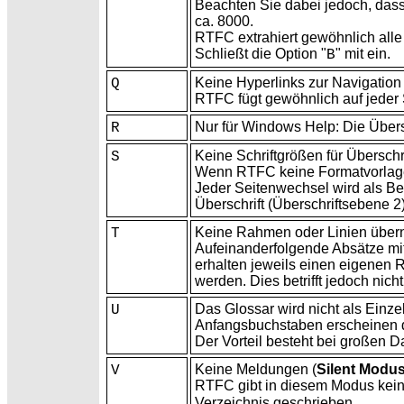
Beachten Sie dabei jedoch, das
ca. 8000.
RTFC extrahiert gewöhnlich alle 
Schließt die Option "
" mit ein.
B
Keine Hyperlinks zur Navigation
Q
RTFC fügt gewöhnlich auf jeder 
Nur für Windows Help: Die
Übers
R
Keine
Schriftgrößen für Überschr
S
Wenn RTFC keine
Formatvorlag
Jeder Seitenwechsel wird als Beg
Überschrift (Überschriftsebene 2) 
Keine
Rahmen oder Linien übe
T
Aufeinanderfolgende
Absätze mi
erhalten jeweils einen eigenen 
werden. Dies betrifft jedoch nic
Das Glossar wird nicht als
Einze
U
Anfangsbuchstaben erscheinen da
Der Vorteil besteht bei großen
Da
Keine
Meldungen (
Silent Modu
V
RTFC gibt in diesem Modus kei
Verzeichnis geschrieben.