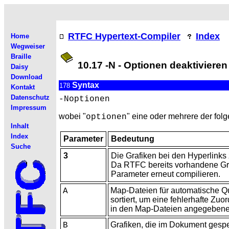
RTFC Hypertext-Compiler
Index
Home
Wegweiser
Braille
10.17 -N - Optionen deaktivieren
Daisy
Download
Syntax
178
Kontakt
Datenschutz
-Noptionen
Impressum
wobei "
" eine oder mehrere der fo
optionen
Inhalt
Index
Parameter
Bedeutung
Suche
3
Die
Grafiken bei den Hyperlinks 
Da RTFC bereits vorhandene Graf
Parameter erneut compilieren.
Map-Dateien für automatische
Qu
A
sortiert, um eine fehlerhafte Zu
in den Map-Dateien angegebene R
Grafiken, die im Dokument gespe
B