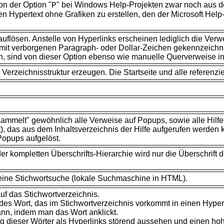
on der
Option "
" bei Windows Help-Projekten zwar noch aus de
P
nen Hypertext ohne Grafiken zu erstellen, den der
Microsoft Help
flösen. Anstelle von Hyperlinks erscheinen lediglich die
Verwe
mit verborgenen
Paragraph- oder Dollar-Zeichen gekennzeichnet
n, sind von dieser Option ebenso wie manuelle Querverweise i
erzeichnisstruktur erzeugen. Die Startseite und alle referenzi
mmelt" gewöhnlich alle Verweise auf Popups, sowie alle Hilfeth
rt), das aus dem Inhaltsverzeichnis der Hilfe aufgerufen werde
Popups aufgelöst.
der kompletten Überschrifts-Hierarchie wird nur die Überschrif
eine Stichwortsuche (lokale Suchmaschine in HTML).
auf das Stichwortverzeichnis.
edes
Wort, das im Stichwortverzeichnis vorkommt in einen Hyper
ann, indem man das Wort anklickt.
 dieser Wörter als Hyperlinks störend aussehen und einen hohe