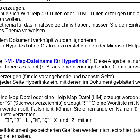
is erzeugen.
chließlich
WinHelp 4.0-Hilfen oder HTML-Hilfen erzeugen und au
en wollen.
lfethema für das Inhaltsverzeichnis haben, müssen Sie den Ei
res Thema verweisen.
t dem Dokument verknüpft wurden, ignorieren.
nen Hypertext ohne Grafiken zu erstellen, den der Microsoft He
he
"-M - Map-Dateiname für Hyperlinks"
). Diese Angabe ist nu
i bereits existiert (z. B. aus einem vorangehenden
Compiliervo
n erzeugen (für die vorangehende und nächste
Seite).
jeder Seite Hyperlinks ein, mit denen im Dokument geblättert 
r eine Map-Datei oder eine Help Map-Datei (HM) erzeugt werden s
r "
" (Stichwortverzeichnis) erzeugt RTFC eine Wortliste mit
S
n werden soll. Falls nicht, können Sie einen anderen Namen fü
 Liste verzichten.
", "
", "
", "
", "
", "
", "
" und "
" mit ein.
G
I
J
L
N
Q
X
Z
elldokument gespeicherten Grafiken werden nicht extrahiert (si
ginal erhalten.