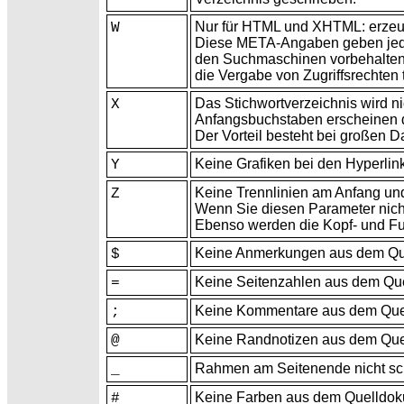
Nur für HTML und XHTML: erze
W
Diese META-Angaben geben jedoc
den Suchmaschinen vorbehalten b
die Vergabe von Zugriffsrechten t
Das Stichwortverzeichnis wird ni
X
Anfangsbuchstaben erscheinen da
Der Vorteil besteht bei großen 
Keine Grafiken bei den Hyperlin
Y
Keine
Trennlinien am Anfang un
Z
Wenn Sie diesen Parameter nicht 
Ebenso werden die Kopf- und
Fu
Keine Anmerkungen aus dem Qu
$
Keine
Seitenzahlen aus dem Qu
=
Keine
Kommentare aus dem Que
;
Keine Randnotizen aus dem Qu
@
Rahmen am Seitenende nicht schli
_
Keine
Farben aus dem Quelldo
#