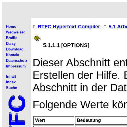
RTFC Hypertext-Compiler
5.1 Arb
Home
Wegweiser
Braille
Daisy
5.1.1.1 [OPTIONS]
Download
Kontakt
Dieser
Abschnitt e
Datenschutz
Impressum
Erstellen der Hilfe. 
Inhalt
Index
Abschnitt in der Dat
Suche
Folgende
Werte kön
Wert
Bedeutung