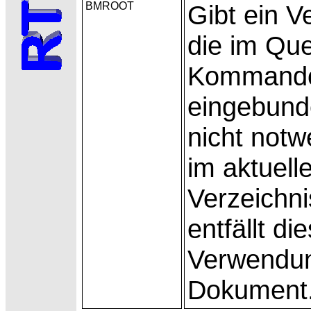
BMROOT
Gibt ein
Ve
die im Qu
Kommando
eingebund
nicht notw
im aktuell
Verzeichn
entfällt d
Verwendun
Dokument