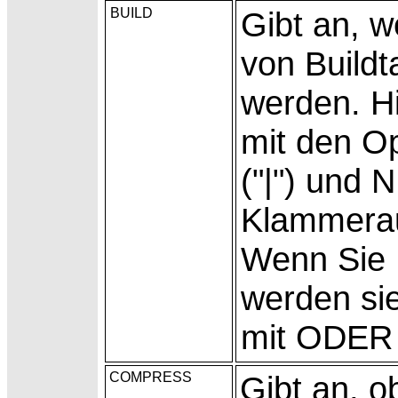
BUILD
Gibt an, 
von Buildt
werden. Hi
mit den O
("|") und 
Klammerau
Wenn Sie 
werden si
mit ODER 
COMPRESS
Gibt an, o