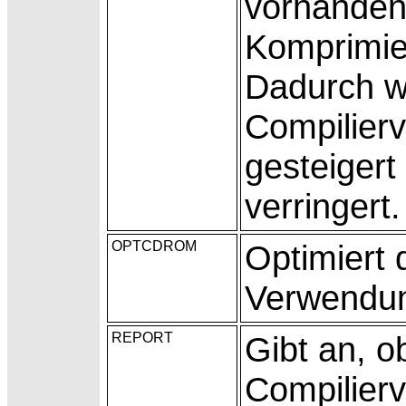
vorhanden
Komprimie
Dadurch wi
Compilier
gesteigert
verringert.
OPTCDROM
Optimiert d
Verwendu
REPORT
Gibt an, o
Compilierv