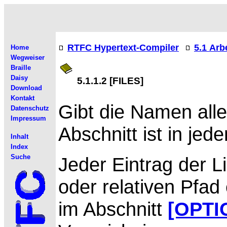
RTFC Hypertext-Compiler
5.1 Arb
Home
Wegweiser
Braille
Daisy
5.1.1.2 [FILES]
Download
Kontakt
Gibt die
Namen alle
Datenschutz
Impressum
Abschnitt ist in jede
Inhalt
Index
Suche
Jeder
Eintrag der L
oder relativen Pfad
im Abschnitt
[OPTI