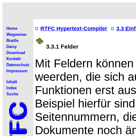
RTFC Hypertext-Compiler
3.3 Ein
Home
Wegweiser
Braille
3.3.1 Felder
Daisy
Download
Kontakt
Mit Feldern könne
Datenschutz
Impressum
weerden, die sich 
Inhalt
Funktionen erst au
Index
Suche
Beispiel hierfür si
Seitennummern, die
Dokumente noch än