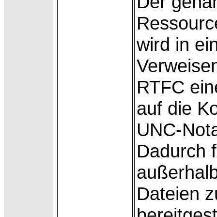
Der gena
Ressource
wird in e
Verweisen 
RTFC eine
auf die Ko
UNC-Nota
Dadurch f
außerhalb
Dateien 
bereitgest