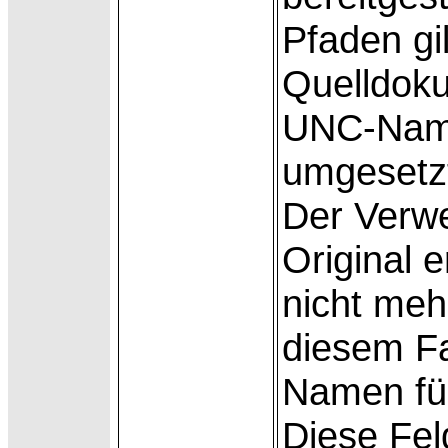
Pfaden gi
Quelldok
UNC-Name
umgesetz
Der
Verwe
Original 
nicht meh
diesem Fa
Namen für
Diese Fel