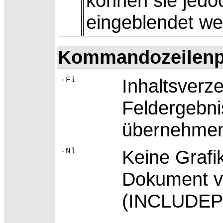
können sie jedoc
eingeblendet we
Kommandozeilenp
Inhaltsverz
-Fi
Feldergebn
übernehme
Keine
Grafi
-Nl
Dokument ve
(INCLUDEPI