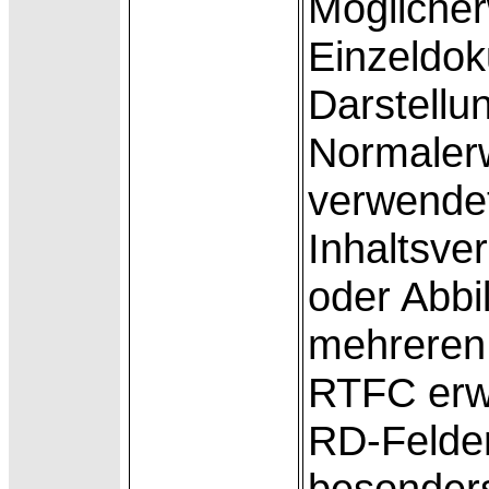
Mögliche
Einzeldo
Darstellu
Normaler
verwende
Inhaltsve
oder Abbi
mehreren
RTFC erwe
RD-Felder
besonders