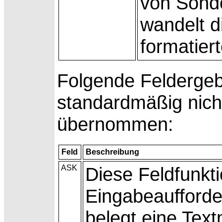
von Sond
wandelt d
formatier
Folgende Felderge
standardmäßig nich
übernommen:
Feld
Beschreibung
ASK
Diese Feldfunkti
Eingabeaufforde
belegt eine Tex