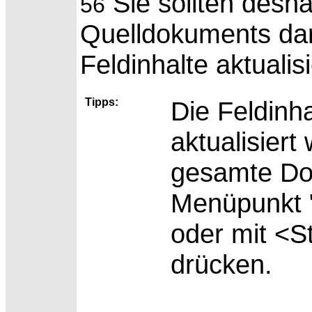
Sie sollten desh
56
Quelldokuments dar
Feldinhalte aktualis
Tipps:
Die Feldinh
aktualisier
gesamte
Do
Menüpunkt "
oder mit <
drücken.