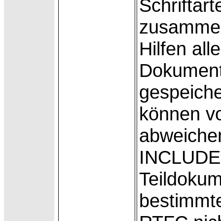
Schriftar
zusammenz
Hilfen all
Dokument
gespeiche
können v
abweichen
INCLUDET
Teildokum
bestimm