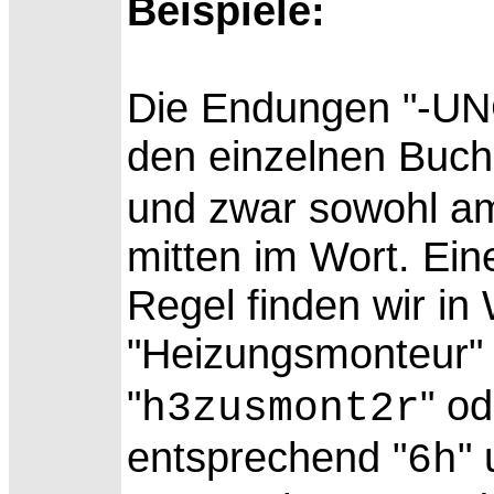
Beispiele:
Die
Endungen "-UNG
den einzelnen Buch
und zwar sowohl am
mitten im Wort. Ei
Regel finden wir in
"Heizungsmonteur" 
"
" od
h3zusmont2r
entsprechend "
" 
6h