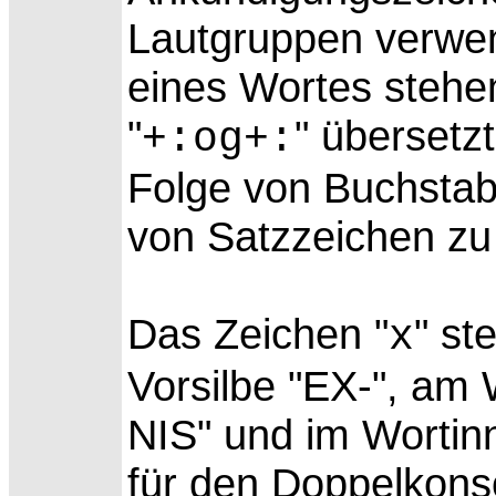
Lautgruppen verwen
eines Wortes stehen
"
" übersetzt
+:og+:
Folge von Buchstab
von Satzzeichen zu
Das Zeichen "
" st
x
Vorsilbe "EX-", am 
NIS" und im Wortinn
für den Doppelkon