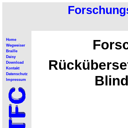
Forschungs
Fors
Home
Wegweiser
Braille
Daisy
Rücküberse
Download
Kontakt
Datenschutz
Blind
Impressum