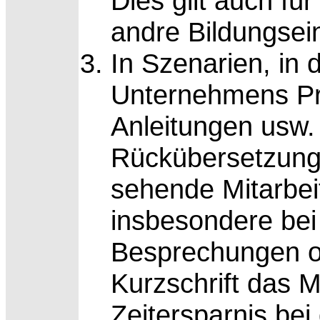
Dies gilt auch f
andre Bildungsei
In Szenarien, in
Unternehmens Pro
Anleitungen usw.
Rückübersetzung 
sehende Mitarbeit
insbesondere bei 
Besprechungen od
Kurzschrift das M
Zeitersparnis bei