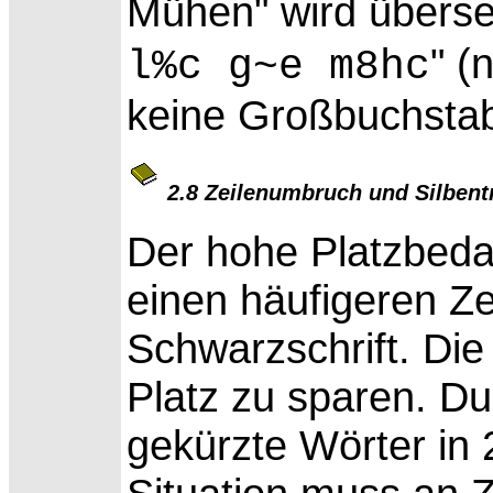
Mühen" wird überset
" (
l%c g~e m8hc
keine Großbuchsta
2.8 Zeilenumbruch und Silben
Der hohe Platzbedar
einen häufigeren
Ze
Schwarzschrift. Die 
Platz zu sparen. D
gekürzte Wörter in 