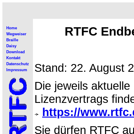
RTFC Endbe
Home
Wegweiser
Braille
Daisy
Download
Kontakt
Stand: 22. August 
Datenschutz
Impressum
Die jeweils aktuell
Lizenzvertrags find
https://www.rtfc.
Sie dürfen RTFC au