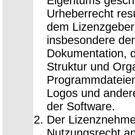
Eigentums geschü
Urheberrecht res
dem Lizenzgeber
insbesondere de
Dokumentation, d
Struktur und Org
Programmdateie
Logos und andere
der Software.
Der Lizenznehmer 
Nutzungsrecht an