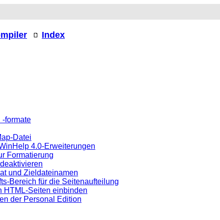
mpiler
Index
d -formate
Map-Datei
 WinHelp 4.0-Erweiterungen
ur Formatierung
 deaktivieren
mat und Zieldateinamen
fts-Bereich für die Seitenaufteilung
in HTML-Seiten einbinden
en der Personal Edition