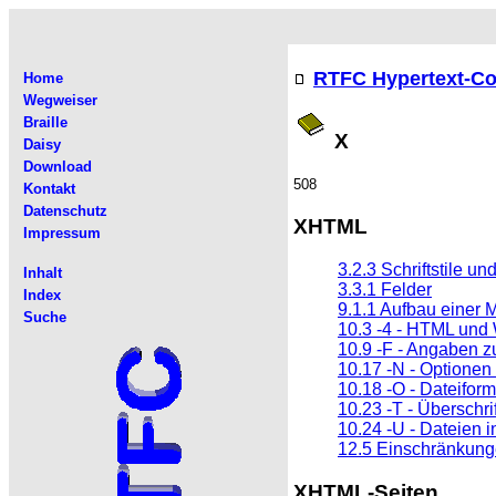
RTFC Hypertext-Co
Home
Wegweiser
Braille
X
Daisy
Download
508
Kontakt
Datenschutz
XHTML
Impressum
3.2.3 Schriftstile un
Inhalt
3.3.1 Felder
Index
9.1.1 Aufbau einer 
Suche
10.3 -4 - HTML und
10.9 -F - Angaben z
10.17 -N - Optionen
10.18 -O - Dateifor
10.23 -T - Überschri
10.24 -U - Dateien 
12.5 Einschränkung
XHTML-Seiten