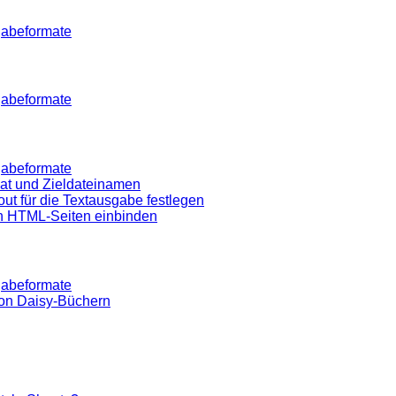
gabeformate
gabeformate
gabeformate
mat und Zieldateinamen
out für die Textausgabe festlegen
in HTML-Seiten einbinden
gabeformate
von Daisy-Büchern