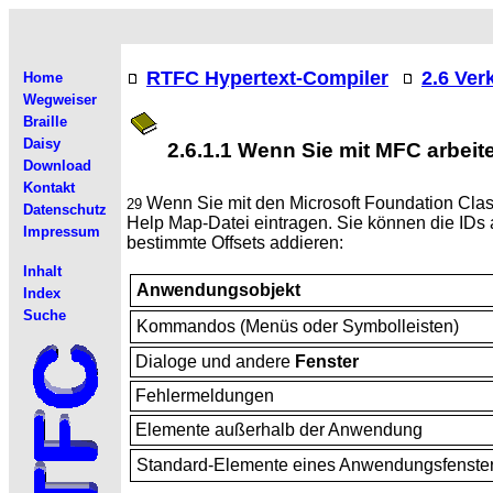
RTFC Hypertext-Compiler
2.6 Ve
Home
Wegweiser
Braille
Daisy
2.6.1.1 Wenn Sie mit MFC arbeit
Download
Kontakt
Wenn Sie mit den
Microsoft Foundation Cla
29
Datenschutz
Help Map-Datei eintragen. Sie können die IDs
Impressum
bestimmte Offsets addieren:
Inhalt
Anwendungsobjekt
Index
Suche
Kommandos (Menüs oder Symbolleisten)
Dialoge und andere
Fenster
Fehlermeldungen
Elemente außerhalb der Anwendung
Standard-Elemente eines Anwendungsfenst