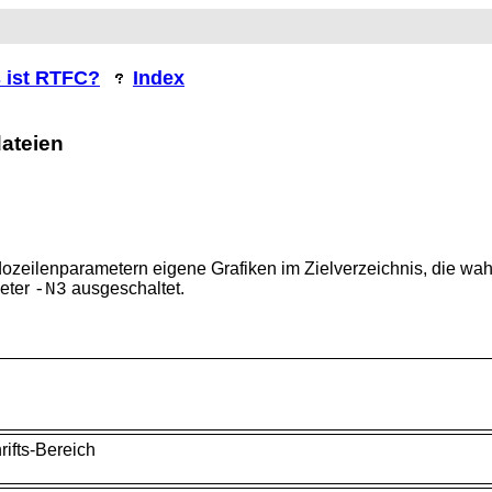
 ist RTFC?
Index
dateien
ozeilenparametern eigene
Grafiken im Zielverzeichnis, die wa
meter
ausgeschaltet.
-N3
ifts-Bereich