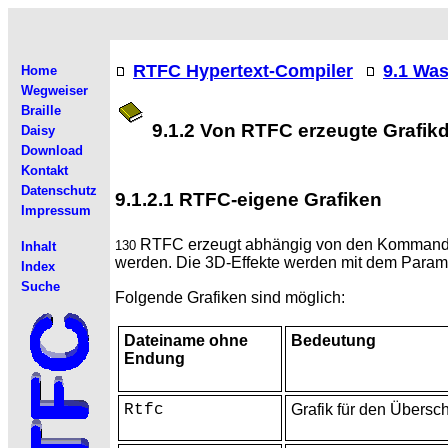
RTFC Hypertext-Compiler
9.1 Was
Home
Wegweiser
Braille
9.1.2 Von RTFC erzeugte Grafik
Daisy
Download
Kontakt
Datenschutz
9.1.2.1 RTFC-eigene Grafiken
Impressum
RTFC erzeugt abhängig von den Kommand
130
Inhalt
werden. Die 3D-Effekte werden mit dem Para
Index
Suche
Folgende Grafiken sind möglich:
Dateiname ohne
Bedeutung
Endung
Rtfc
Grafik für den
Überschr