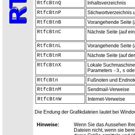
RtfcBtnQ
Inhaltsverzeichnis
RtfcBtnP
Stichwortverzeichnis 
RtfcBtnB
Vorangehende
Seite 
RtfcBtnC
Nächste Seite (auf ei
RtfcBtnL
Vorangehende Seite (a
RtfcBtnR
Nächste Seite (auf de
RtfcBtnX
Lokale
Suchmaschine 
Parameters
ode
-3,s
RtfcBtn
Fußnoten und Endnot
RtfcBtnM
Sendmail-Verweise
RtfcBtnW
Internet-Verweise
Die Endung der
Grafikdateien lautet bei Wind
Hinweise:
Wenn Sie das Aussehen Ihr
Dateien nicht, wenn sie ber