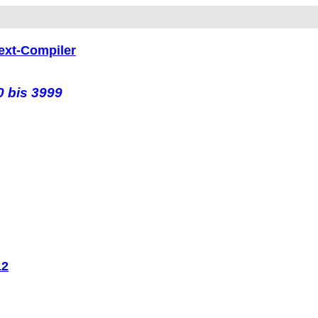
ext-Compiler
0 bis 3999
12