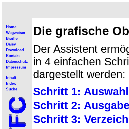
Die grafische Ob
Home
Wegweiser
Braille
Daisy
Der
Assistent ermö
Download
Kontakt
in 4 einfachen Schr
Datenschutz
Impressum
dargestellt werden:
Inhalt
Index
Schritt 1: Auswah
Suche
Schritt 2: Ausgabe
Schritt 3: Verzeic